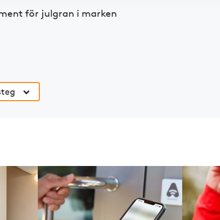
ment för julgran i marken
steg