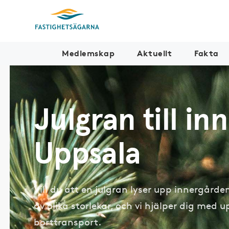
Medlemskap
Aktuellt
Fakta
Julgran till in
Uppsala
Vill du att en julgran lyser upp innergården
av olika storlekar, och vi hjälper dig med
borttransport.