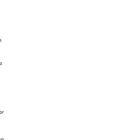
h
a
or
en