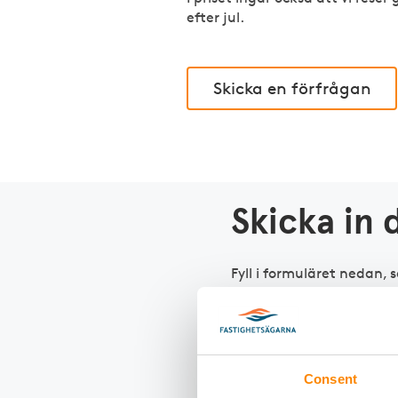
efter jul.
Skicka en förfrågan
Skicka in 
Fyll i formuläret nedan, 
angett. Du kan läsa om h
Namn på bostadsrätt
Consent