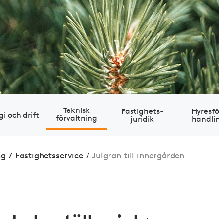
Teknisk
Fastig­hets­
Hyres­fö
gi och drift
förvaltning
juridik
handli
ng
/
Fastig­hets­service
/
Julgran till innergården