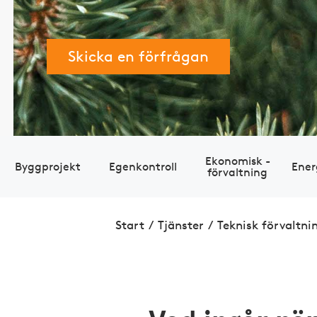
Skicka en förfrågan
Eko­nomisk ­
Bygg­projekt
Egen­kontroll
Ener
förvaltning
Start
/
Tjänster
/
Teknisk förvaltni