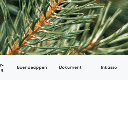
r­
Boendeappen
Dokument
Inkasso
ng