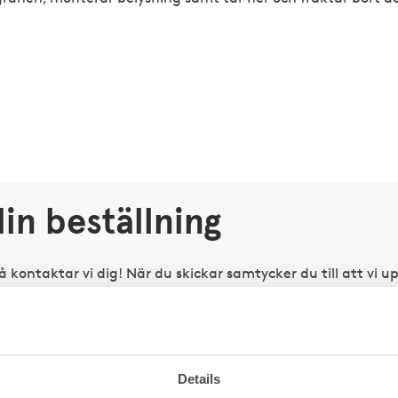
din beställning
så kontaktar vi dig! När du skickar samtycker du till att vi 
ur vi hanterar personuppgifter i vår personuppgiftspolicy.
sförening eller företag*
Details