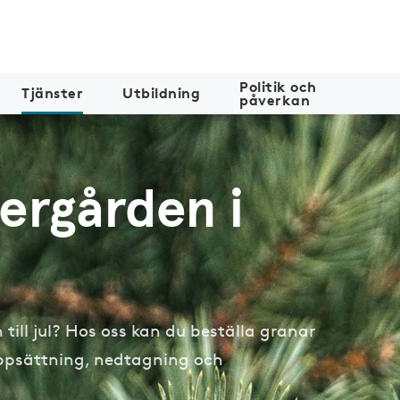
Politik och
Tjänster
Utbildning
påverkan
nergården i
 till jul? Hos oss kan du beställa granar
 uppsättning, nedtagning och