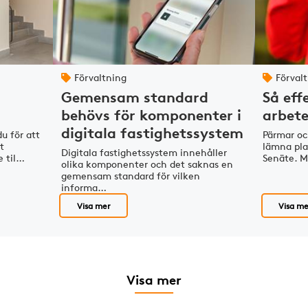
Förvaltning
Förval
Gemensam standard
Så eff
behövs för komponenter i
arbete
digitala fastighetssystem
u för att
Pärmar oc
t
lämna plat
Digitala fastighetssystem innehåller
e til…
Senäte. M
olika komponenter och det saknas en
gemensam standard för vilken
informa…
Visa mer
Visa me
Visa mer