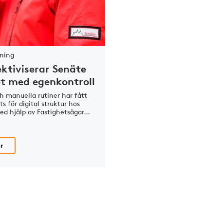
tning
ektiviserar Senäte
t med egenkontroll
h manuella rutiner har fått
s för digital struktur hos
ed hjälp av Fastighetsägar…
r