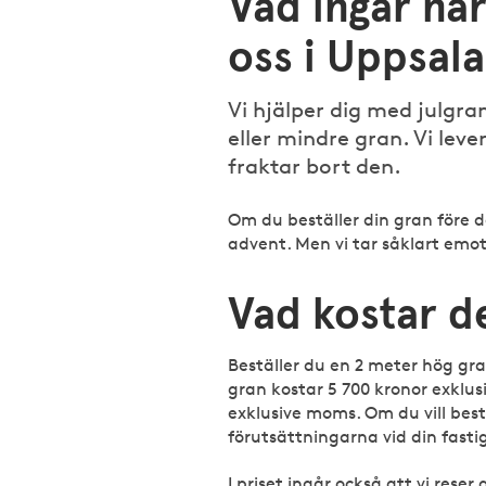
Vad ingår när
oss i Uppsala
Vi hjälper dig med julgran
eller mindre gran. Vi lev
fraktar bort den.
Om du beställer din gran före d
advent. Men vi tar såklart emot
Vad kostar de
Beställer du en 2 meter hög gr
gran kostar 5 700 kronor exklu
exklusive moms. Om du vill bestä
förutsättningarna vid din fast
I priset ingår också att vi rese