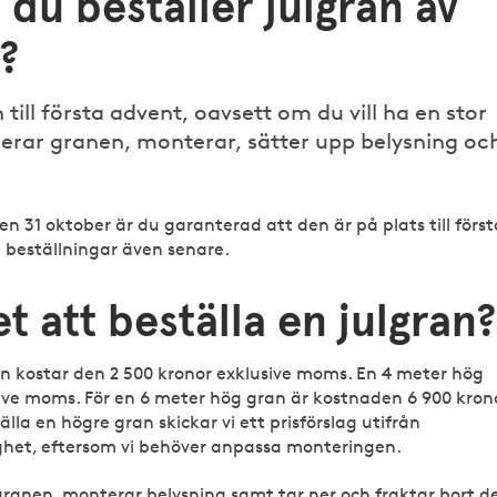
 du beställer julgran av
?
 till första advent, oavsett om du vill ha en stor
ererar granen, monterar, sätter upp belysning oc
en 31 oktober är du garanterad att den är på plats till först
 beställningar även senare.
t att beställa en julgran?
an kostar den 2 500 kronor exklusive moms. En 4 meter hög
sive moms. För en 6 meter hög gran är kostnaden 6 900 kron
lla en högre gran skickar vi ett prisförslag utifrån
ighet, eftersom vi behöver anpassa monteringen.
r granen, monterar belysning samt tar ner och fraktar bort d