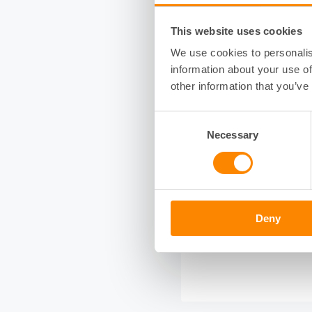
This website uses cookies
Val av julgran*
We use cookies to personalis
Julgran 2 meter
information about your use of
other information that you’ve
Julgran 4 meter
Consent
Julgran 6 meter
Necessary
Selection
Julgran högre än 
Övrig info (t.ex. an
Deny